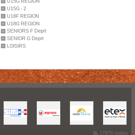
U15G REGION
U15G - 2
U18F REGION
U18G REGION
SENIORS F Deprt
SENIOR G Deprt
LOISIRS
17876
visites